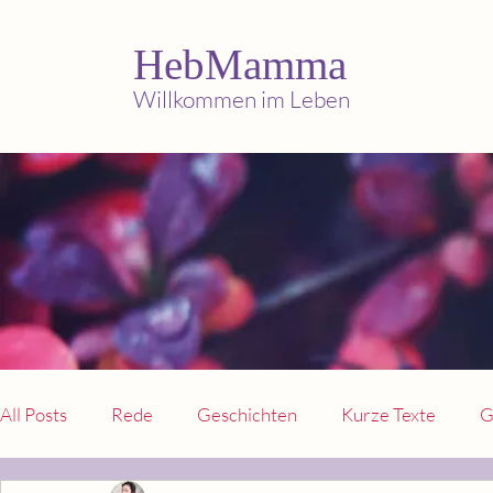
HebMamma
Willkommen im Leben
All Posts
Rede
Geschichten
Kurze Texte
G