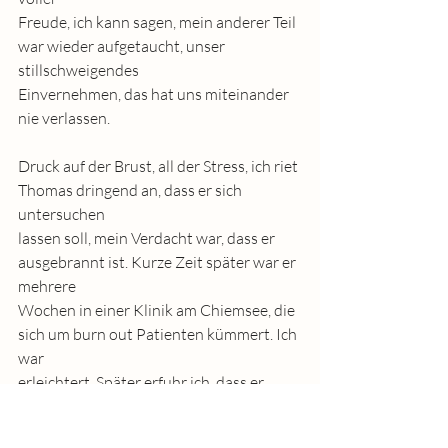
Freude, ich kann sagen, mein anderer Teil 
war wieder aufgetaucht, unser 
stillschweigendes
Einvernehmen, das hat uns miteinander 
nie verlassen.
Druck auf der Brust, all der Stress, ich riet 
Thomas dringend an, dass er sich 
untersuchen
lassen soll, mein Verdacht war, dass er 
ausgebrannt ist. Kurze Zeit später war er 
mehrere
Wochen in einer Klinik am Chiemsee, die 
sich um burn out Patienten kümmert. Ich 
war
erleichtert. Später erfuhr ich, dass er 
dabei auch einen Entzug vom Alkohol 
durchmachte.